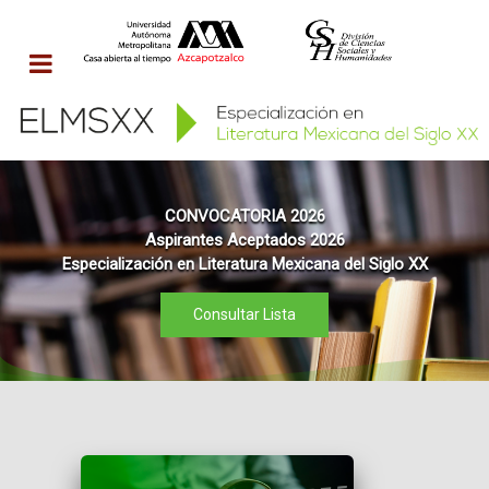
CONVOCATORIA 2026
Aspirantes Aceptados 2026
Convocatoria
Especialización en Literatura Mexicana del Siglo XX
Cartel
Consultar Lista
Guía de registro