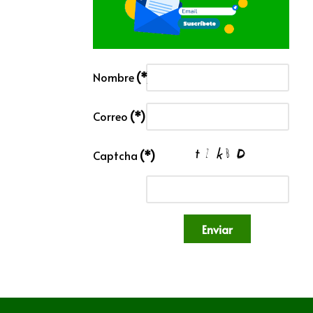
Nombre
(*)
Correo
(*)
Captcha
(*)
Enviar