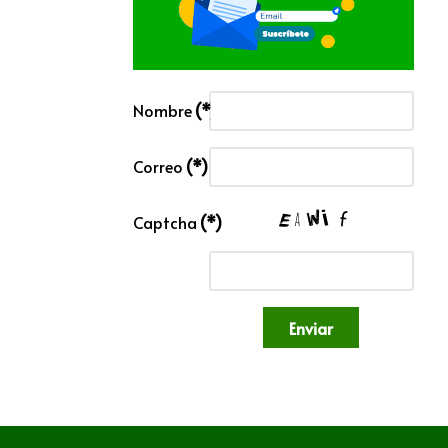
Nombre
(*)
Correo
(*)
Captcha
(*)
Enviar