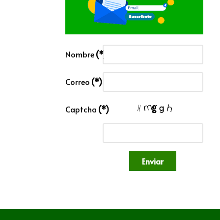
Nombre
(*)
Correo
(*)
Captcha
(*)
Enviar