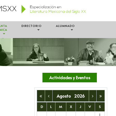
ANTA
DIRECTORIO
ALUMNADO
MICA
Actividades y Eventos
Agosto
2026
D
L
M
X
J
V
S
1