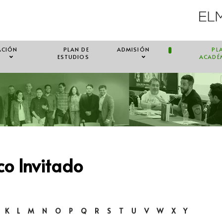
ACIÓN
PLAN DE
ADMISIÓN
PL
ESTUDIOS
ACADÉ
o Invitado
K
L
M
N
O
P
Q
R
S
T
U
V
W
X
Y