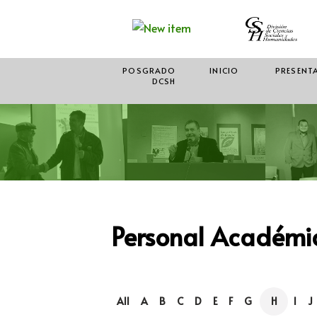
POSGRADO
INICIO
PRESENT
DCSH
Personal Académic
All
A
B
C
D
E
F
G
H
I
J