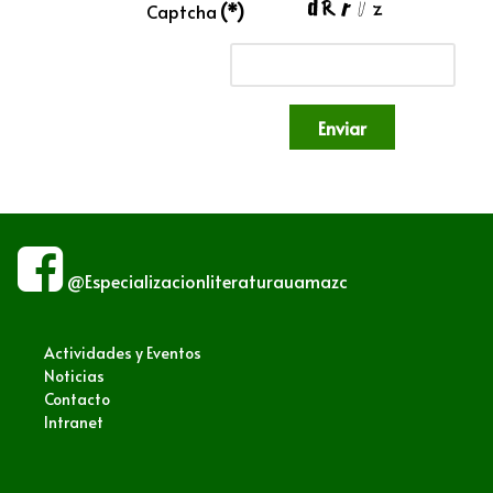
Captcha
(*)
Enviar
@Especializacionliteraturauamazc
Actividades y Eventos
Noticias
Contacto
Intranet