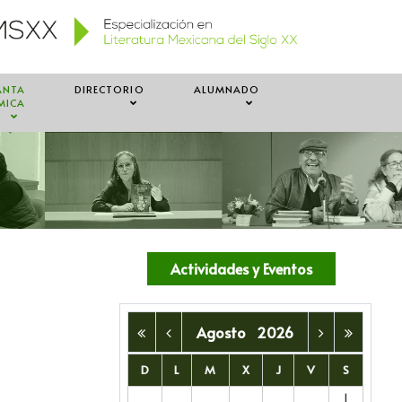
ANTA
DIRECTORIO
ALUMNADO
MICA
Actividades y Eventos
Agosto
2026
D
L
M
X
J
V
S
1