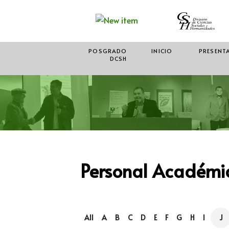
POSGRADO
INICIO
PRESENT
DCSH
Personal Académic
All
A
B
C
D
E
F
G
H
I
J