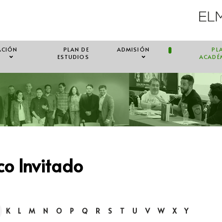
ACIÓN
PLAN DE
ADMISIÓN
PL
ESTUDIOS
ACADÉ
o Invitado
K
L
M
N
O
P
Q
R
S
T
U
V
W
X
Y