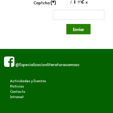
Captcha
(*)
Enviar
@Especializacionliteraturauamazc
Actividades y Eventos
Noticias
Contacto
Intranet