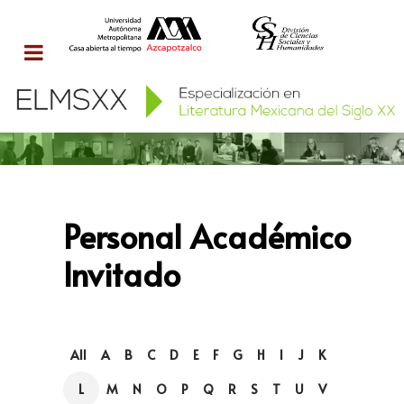
Personal Académico
Invitado
All
A
B
C
D
E
F
G
H
I
J
K
L
M
N
O
P
Q
R
S
T
U
V