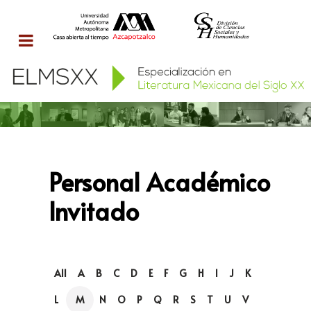
Personal Académico
Invitado
All
A
B
C
D
E
F
G
H
I
J
K
L
M
N
O
P
Q
R
S
T
U
V