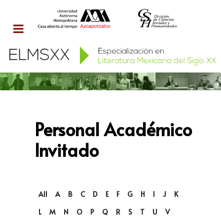
Personal Académico
Invitado
All
A
B
C
D
E
F
G
H
I
J
K
L
M
N
O
P
Q
R
S
T
U
V