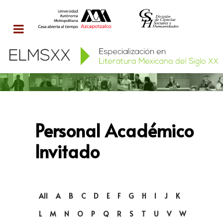
Personal Académico
Invitado
All
A
B
C
D
E
F
G
H
I
J
K
L
M
N
O
P
Q
R
S
T
U
V
W