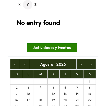
X
Y
Z
No entry found
Actividades y Eventos
Agosto
2026
D
L
M
X
J
V
S
1
2
3
4
5
6
7
8
9
10
11
12
13
14
15
16
17
18
19
20
21
22