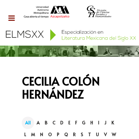
CECILIA COLÓN
HERNÁNDEZ
All
A
B
C
D
E
F
G
H
I
J
K
L
M
N
O
P
Q
R
S
T
U
V
W