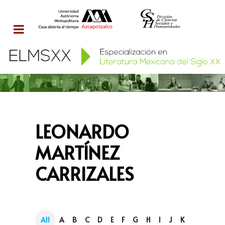
LEONARDO
MARTÍNEZ
CARRIZALES
All
A
B
C
D
E
F
G
H
I
J
K