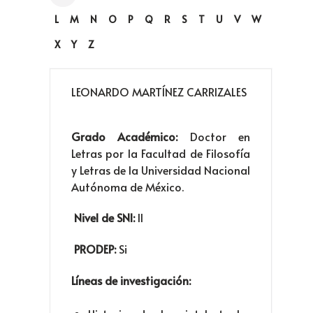
L
M
N
O
P
Q
R
S
T
U
V
W
X
Y
Z
LEONARDO MARTÍNEZ CARRIZALES
Grado Académico:
Doctor en
Letras por la Facultad de Filosofía
y Letras de la Universidad Nacional
Autónoma de México.
Nivel de SNI:
II
PRODEP:
Si
Líneas de investigación: