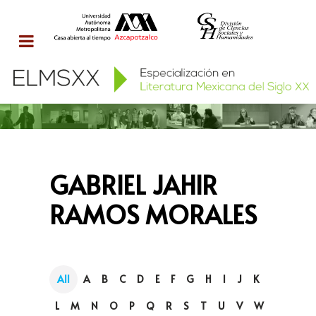
GABRIEL JAHIR
RAMOS MORALES
All
A
B
C
D
E
F
G
H
I
J
K
L
M
N
O
P
Q
R
S
T
U
V
W