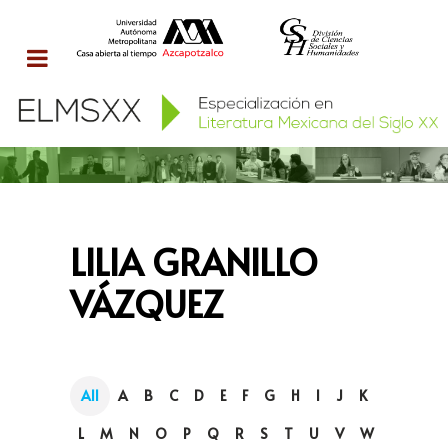
LILIA GRANILLO
VÁZQUEZ
All
A
B
C
D
E
F
G
H
I
J
K
L
M
N
O
P
Q
R
S
T
U
V
W