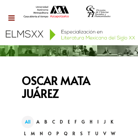
OSCAR MATA
JUÁREZ
All
A
B
C
D
E
F
G
H
I
J
K
L
M
N
O
P
Q
R
S
T
U
V
W