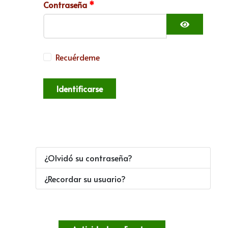
Contraseña
*
Mostrar c
Recuérdeme
Identificarse
¿Olvidó su contraseña?
¿Recordar su usuario?