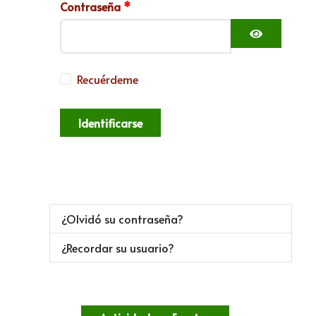
Contraseña
*
Mostrar c
Recuérdeme
Identificarse
¿Olvidó su contraseña?
¿Recordar su usuario?