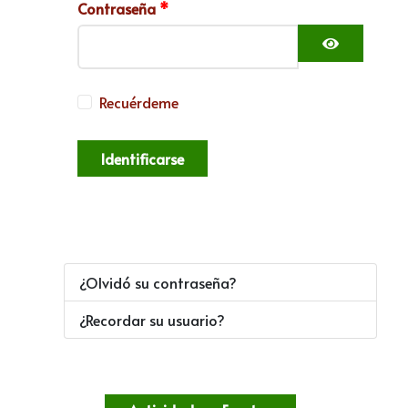
Contraseña
*
Mostrar c
Recuérdeme
Identificarse
¿Olvidó su contraseña?
¿Recordar su usuario?