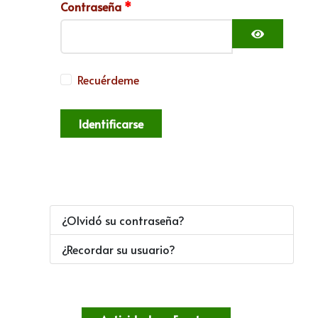
Contraseña
*
Mostrar c
Recuérdeme
Identificarse
¿Olvidó su contraseña?
¿Recordar su usuario?