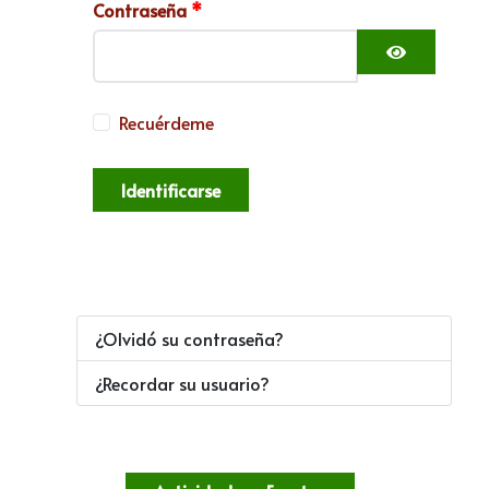
Contraseña
*
Mostrar c
Recuérdeme
Identificarse
¿Olvidó su contraseña?
¿Recordar su usuario?