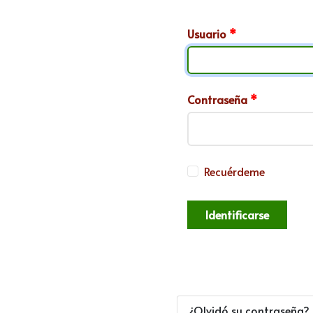
Usuario
*
Contraseña
*
Recuérdeme
Identificarse
¿Olvidó su contraseña?