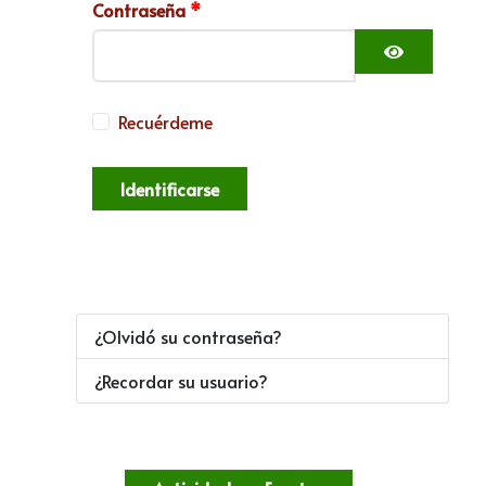
Contraseña
*
Mostrar c
Recuérdeme
Identificarse
¿Olvidó su contraseña?
¿Recordar su usuario?