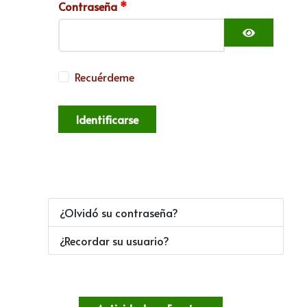
Contraseña
*
Mostrar c
Recuérdeme
Identificarse
¿Olvidó su contraseña?
¿Recordar su usuario?