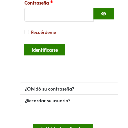
Contraseña
*
Mostrar c
Recuérdeme
Identificarse
¿Olvidó su contraseña?
¿Recordar su usuario?