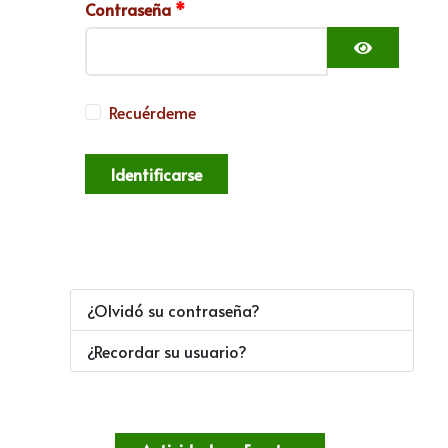
Contraseña
*
Mostrar c
Recuérdeme
Identificarse
¿Olvidó su contraseña?
¿Recordar su usuario?