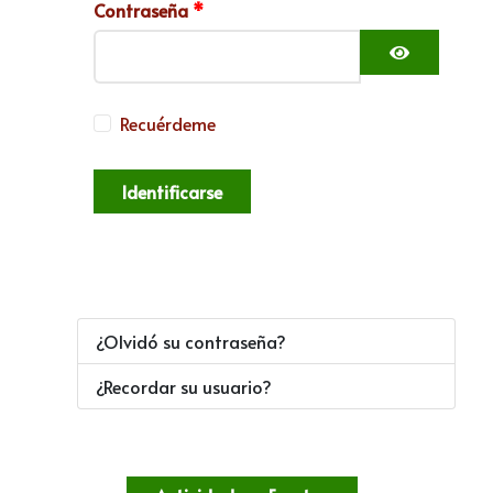
Contraseña
*
Mostrar c
Recuérdeme
Identificarse
¿Olvidó su contraseña?
¿Recordar su usuario?