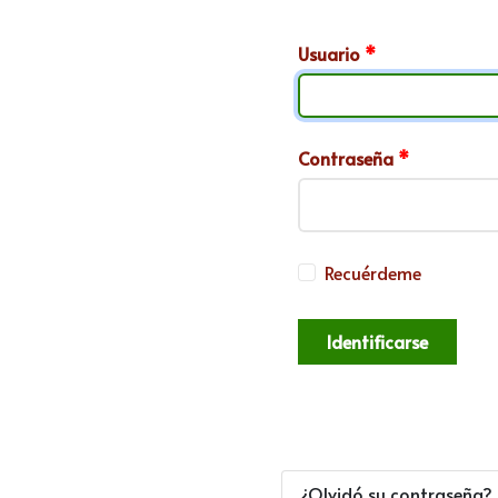
Usuario
*
Contraseña
*
Recuérdeme
Identificarse
¿Olvidó su contraseña?