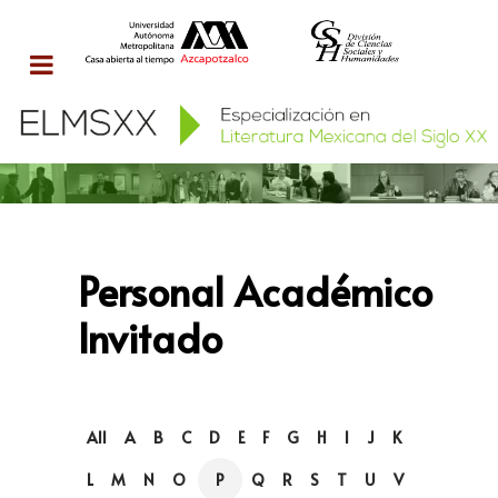
Personal Académico
Invitado
All
A
B
C
D
E
F
G
H
I
J
K
L
M
N
O
P
Q
R
S
T
U
V