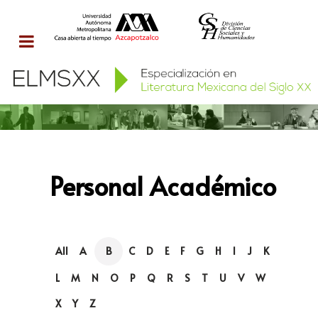
Personal Académico
All
A
B
C
D
E
F
G
H
I
J
K
L
M
N
O
P
Q
R
S
T
U
V
W
X
Y
Z