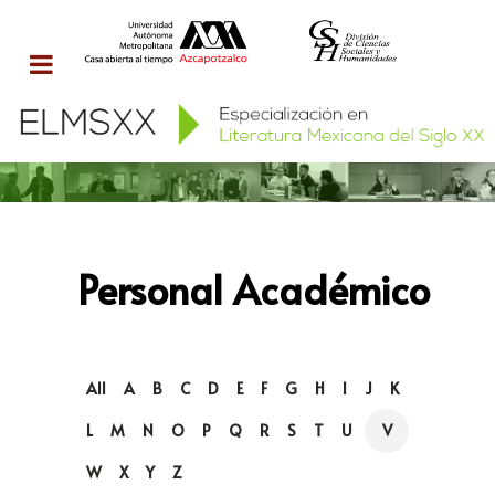
Personal Académico
All
A
B
C
D
E
F
G
H
I
J
K
L
M
N
O
P
Q
R
S
T
U
V
W
X
Y
Z