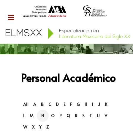
Personal Académico
All
A
B
C
D
E
F
G
H
I
J
K
L
M
N
O
P
Q
R
S
T
U
V
W
X
Y
Z