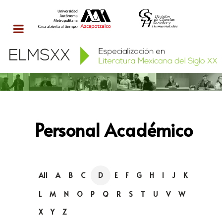
Personal Académico
All
A
B
C
D
E
F
G
H
I
J
K
L
M
N
O
P
Q
R
S
T
U
V
W
X
Y
Z