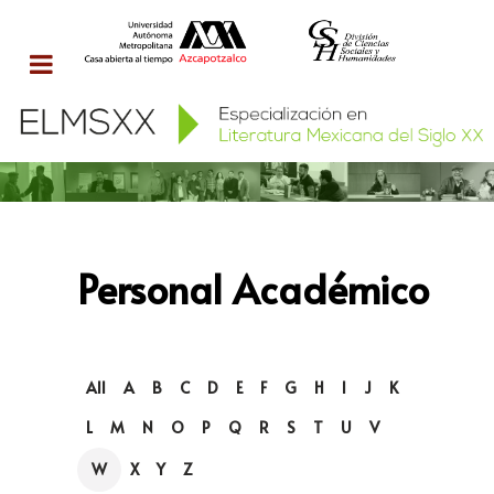
Personal Académico
All
A
B
C
D
E
F
G
H
I
J
K
L
M
N
O
P
Q
R
S
T
U
V
W
X
Y
Z