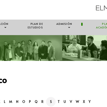
ACIÓN
PLAN DE
ADMISIÓN
PL
ESTUDIOS
ACADÉ
co
K
L
M
N
O
P
Q
R
S
T
U
V
W
X
Y