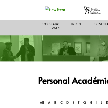
POSGRADO
INICIO
PRESENT
DCSH
Personal Académi
All
A
B
C
D
E
F
G
H
I
J