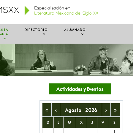
ANTA
DIRECTORIO
ALUMNADO
MICA
Actividades y Eventos
Agosto
2026
D
L
M
X
J
V
S
1